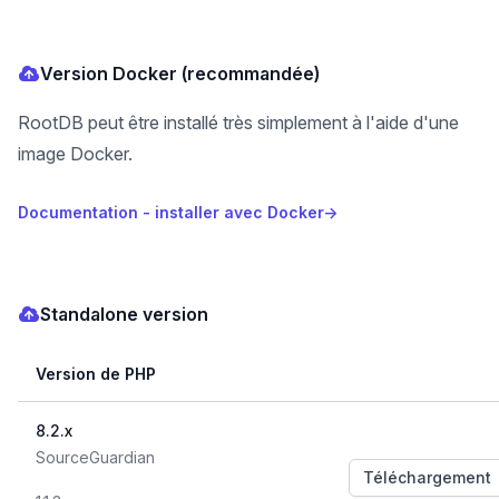
Version Docker (recommandée)
RootDB peut être installé très simplement à l'aide d'une
image Docker.
Documentation - installer avec Docker
→
Standalone version
Version de PHP
Téléch
8.2.x
, Téléchargement
SourceGuardian
Téléchargement