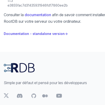
1.1.3
e3855fac7d31435931946fd17860ee2b
Consulter la
documentation
afin de savoir comment installe
RootDB sur votre serveur ou votre ordinateur.
Documentation - standalone version
→
Footer
Simple par défaut et pensé pour les développeurs
Twitter
Discord
Github
Medium
Youtube