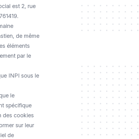
cial est 2, rue
761419.
maine
astien, de même
Ces éléments
lement par le
que INPI sous le
que le
t spécifique
n des cookies
former sur leur
iel de