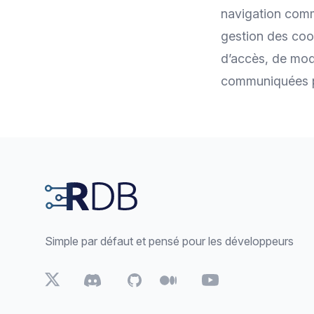
navigation comme
gestion des coo
d’accès, de mod
communiquées par
Footer
Simple par défaut et pensé pour les développeurs
Twitter
Discord
Github
Medium
Youtube