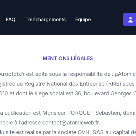
FAQ
Téléchargements
Équipe
MENTIONS LÉGALES
.rootdb.fr
est édité sous la responsabilité de : µAtomi
gistrée au Registre National des Entreprise (RNE) sous
10 et dont le siège social est 36, boulevard Georges
 la publication est Monsieur PORQUET Sébastien, domic
oignable à l’adresse contact@atomicweb.fr.
 site est réalisé par la société OVH, SAS au capital d