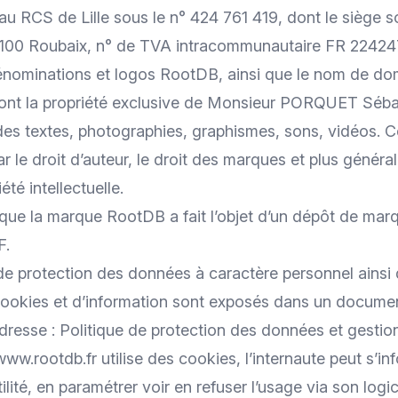
au RCS de Lille sous le n° 424 761 419, dont le siège so
100 Roubaix, n° de TVA intracommunautaire FR 22424
nominations et logos RootDB, ainsi que le nom de do
ont la propriété exclusive de Monsieur PORQUET Séb
des textes, photographies, graphismes, sons, vidéos. 
r le droit d’auteur, le droit des marques et plus généra
été intellectuelle.
sé que la marque RootDB a fait l’objet d’un dépôt de mar
F.
de protection des données à caractère personnel ainsi 
cookies et d’information sont exposés dans un documen
adresse :
Politique de protection des données et gestio
www.rootdb.fr
utilise des cookies, l’internaute peut s’in
ilité, en paramétrer voir en refuser l’usage via son logic