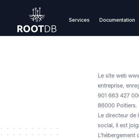
Workflow
Services
Documentation
Le site web
www
entreprise, enre
901 663 427 000
86000 Poitiers.
Le directeur de
social, il est j
L’hébergement du